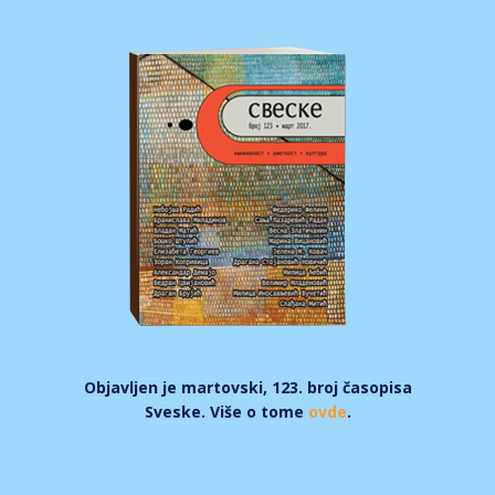
Objavljen je martovski, 123. broj časopisa
Sveske. Više o tome
ovde
.