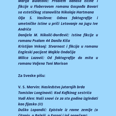
Marija Bulatović:
Problem odnosa istine i
fikcije u Floberovom romanu Gospođa Bovari
sa estetičkog stanovišta Nikolaja Hartmana
Olja S. Vasileva:
Odnos faktografije i
umetničke istine u priči Letovanje na jugu Ive
Andrića
Danijela M. Nikolić-Đorđević:
Istina fikcije u
romanu Psalam 44 Danila Kiša
Kristijan Vekonj:
Stvarnost i fikcija u romanu
Engleski pacijent Majkla Ondačija
Milica Lazović:
Od faktografije do mita u
romanu Voljena Toni Morison
Za Sveske pišu:
V. S. Mervin:
Nasledstvo jutarnjih brda
Tomislav Longinović:
Kod Kafkinog sestrića
Vudi Alen:
Naši snovi će za sto godina izgledati
kao fijasko (II)
Duško Lopandić:
Epistole iz ravne zemlje (o
čitanju, o Belgiji, o Evropi i još ponečem)