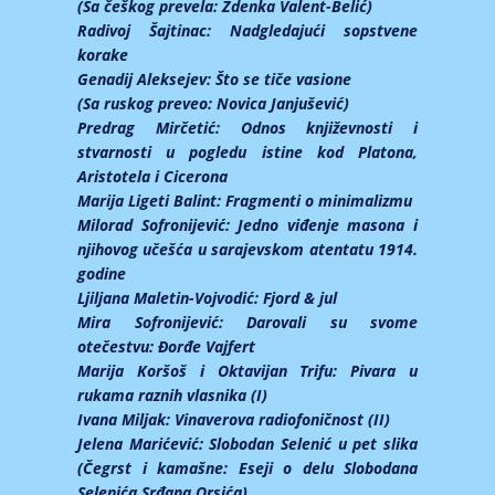
(Sa češkog prevela: Zdenka Valent-Belić)
Radivoj Šajtinac:
Nadgledajući sopstvene
korake
Genadij Aleksejev:
Što se tiče vasione
(Sa ruskog preveo: Novica Janjušević)
Predrag Mirčetić:
Odnos književnosti i
stvarnosti u pogledu istine kod Platona,
Aristotela i Cicerona
Marija Ligeti Balint:
Fragmenti o minimalizmu
Milorad Sofronijević:
Jedno viđenje masona i
njihovog učešća u sarajevskom atentatu 1914.
godine
Ljiljana Maletin-Vojvodić:
Fjord & jul
Mira Sofronijević:
Darovali su svome
otečestvu: Đorđe Vajfert
Marija Koršoš i Oktavijan Trifu:
Pivara u
rukama raznih vlasnika (I)
Ivana Miljak:
Vinaverova radiofoničnost (II)
Jelena Marićević:
Slobodan Selenić u pet slika
(Čegrst i kamašne: Eseji o delu Slobodana
Selenića Srđana Orsića)