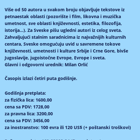
Više od 50 autora u svakom broju objavljuje tekstove iz
petnaestak oblasti (pozorište i film, likovna i muzička
umetnost, sve oblasti književnosti, estetika, filozofija,
istorija...). Za Sveske pišu ugledni autori iz celog sveta.
Zahvaljujući stalnim saradnicima iz najvažnijih kulturnih
centara, Sveske omogućuju uvid u savremene tokove
književnosti, umetnosti i kulture Srbije i Crne Gore, bivše
Jugoslavije, jugoistočne Evrope, Evrope i sveta.
Glavni i odgovorni urednik:
Milan Orlić
Časopis izlazi četiri puta godišnje.
Godišnja pretplata:
za fizička lica: 1600,00
cena sa PDV: 1728,00
za pravna lica: 3200,00
cena sa PDV: 3456,00
za inostranstvo: 100 evra ili 120 US$ (+ poštanski troškovi)