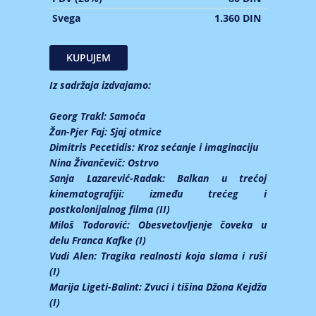
Svega
1.360 DIN
Iz sadržaja izdvajamo:
Georg Trakl:
Samoća
Žan-Pjer Faj:
Sjaj otmice
Dimitris Pecetidis:
Kroz sećanje i imaginaciju
Nina Živančevič:
Ostrvo
Sanja Lazarević-Radak:
Balkan u trećoj
kinematografiji: između trećeg i
postkolonijalnog filma (II)
Miloš Todorović:
Obesvetovljenje čoveka u
delu Franca Kafke (I)
Vudi Alen:
Tragika realnosti koja slama i ruši
(I)
Marija Ligeti-Balint:
Zvuci i tišina Džona Kejdža
(I)