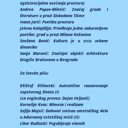
egzistencijalna osećanja prostora)
Andrea Popov-Miletić:
Značaj grada i
literature u prozi Slobodana Tišme
Ivana Jarić:
Poetika prostora
Jelena Kalajdžija:
Priviđenja jedne zaboravljene
poetike: grad u prozi Milana Kašanina
Snežana Đenić:
Kultura je u srcu urbane
dinamike
Sanja Marović:
Značajni objekti arhitekture
Dragiše Brašovana u Beogradu
Za Sveske pišu:
Kšištof Kišlovski:
Autentično razumevanje
sopstvenog života (I)
(sa engleskog preveo: Dejan Veljović)
Kornelije Kvas:
Mimeza i realizam
Sofija Mojsić:
Duhovni smisao umetničkog dela
u Adornovoj estetičkoj misli (II)
Libor Budinski:
Pogubljenja slavnih