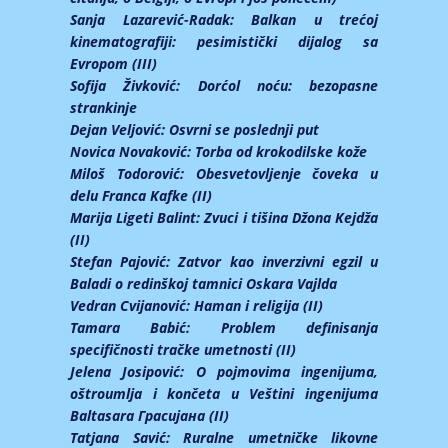
Sanja Lazarević-Radak:
Balkan u trećoj
kinematografiji: pesimistički dijalog sa
Evropom (III)
Sofija Živković:
Dorćol noću: bezopasne
strankinje
Dejan Veljović:
Osvrni se poslednji put
Novica Novaković:
Torba od krokodilske kože
Miloš Todorović:
Obesvetovljenje čoveka u
delu Franca Kafke (II)
Marija Ligeti Balint:
Zvuci i tišina Džona Kejdža
(II)
Stefan Pajović:
Zatvor kao inverzivni egzil u
Baladi o redinškoj tamnici Oskara Vajlda
Vedran Cvijanović:
Haman i religija (II)
Tamara Babić:
Problem definisanja
specifičnosti tračke umetnosti (II)
Jelena Josipović:
O pojmovima ingenijuma,
oštroumlja i končeta u Veštini ingenijuma
Baltasara Грасијана (II)
Tatjana Savić:
Ruralne umetničke likovne