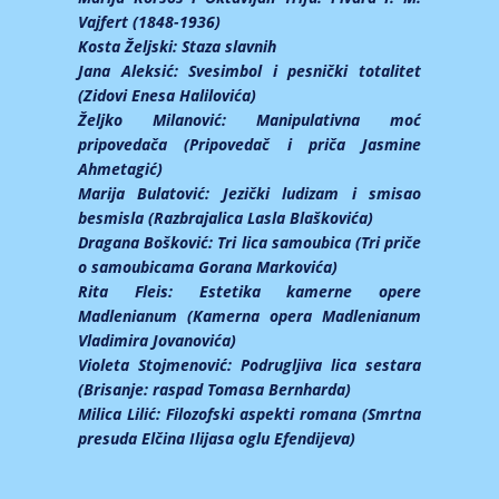
Vajfert (1848-1936)
Kosta Željski:
Staza slavnih
Jana Aleksić:
Svesimbol i pesnički totalitet
(Zidovi Enesa Halilovića)
Željko Milanović:
Manipulativna moć
pripovedača (Pripovedač i priča Jasmine
Ahmetagić)
Marija Bulatović:
Jezički ludizam i smisao
besmisla (Razbrajalica Lasla Blaškovića)
Dragana Bošković:
Tri lica samoubica (Tri priče
o samoubicama Gorana Markovića)
Rita Fleis:
Estetika kamerne opere
Madlenianum (Kamerna opera Madlenianum
Vladimira Jovanovića)
Violeta Stojmenović:
Podrugljiva lica sestara
(Brisanje: raspad Tomasa Bernharda)
Milica Lilić:
Filozofski aspekti romana (Smrtna
presuda Elčina Ilijasa oglu Efendijeva)