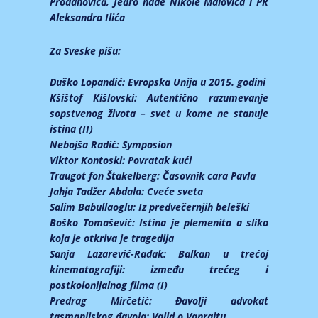
Prodanovića, Jedro nade Nikole Malovića i PR
Aleksandra Ilića
Za Sveske pišu:
Duško Lopandić:
Evropska Unija u 2015. godini
Kšištof Kišlovski:
Autentično razumevanje
sopstvenog života – svet u kome ne stanuje
istina (II)
Nebojša Radić:
Symposion
Viktor Kontoski:
Povratak kući
Traugot fon Štakelberg:
Časovnik cara Pavla
Jahja Tadžer Abdala:
Cveće sveta
Salim Babullaoglu:
Iz predvečernjih beleški
Boško Tomašević:
Istina je plemenita a slika
koja je otkriva je tragedija
Sanja Lazarević-Radak:
Balkan u trećoj
kinematografiji: između trećeg i
postkolonijalnog filma (I)
Predrag Mirčetić:
Đavolji advokat
tasmanijskog đavola: Vajld o Vanrajtu