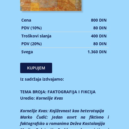
Cena
800 DIN
PDV (10%)
80 DIN
Troškovi slanja
400 DIN
PDV (20%)
80 DIN
Svega
1.360 DIN
Iz sadržaja izdvajamo:
TEMA BROJA: FAKTOGRAFIJA I FIKCIJA
Uredio:
Kornelije Kvas
Kornelije Kvas:
Književnost kao heterotopija
Marko Čudić:
Jedan osvrt na fiktivno i
faktografsko u romanima Dežea Kostolanjija