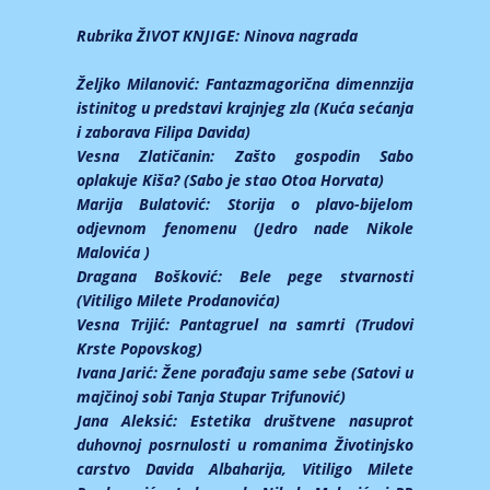
Rubrika ŽIVOT KNJIGE:
Ninova nagrada
Željko Milanović:
Fantazmagorična dimennzija
istinitog u predstavi krajnjeg zla (Kuća sećanja
i zaborava Filipa Davida)
Vesna Zlatičanin:
Zašto gospodin Sabo
oplakuje Kiša? (Sabo je stao Otoa Horvata)
Marija Bulatović:
Storija o plavo-bijelom
odjevnom fenomenu (Jedro nade Nikole
Malovića )
Dragana Bošković:
Bele pege stvarnosti
(Vitiligo Milete Prodanovića)
Vesna Trijić:
Pantagruel na samrti (Trudovi
Krste Popovskog)
Ivana Jarić:
Žene porađaju same sebe (Satovi u
majčinoj sobi Tanja Stupar Trifunović)
Jana Aleksić:
Estetika društvene nasuprot
duhovnoj posrnulosti u romanima Životinjsko
carstvo Davida Albaharija, Vitiligo Milete