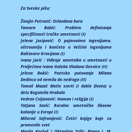
Za Sveske pišu:
Živojin Petrović:
Orlandova bura
Tamara Babić:
Problem definisanja
specifičnosti tračke umetnosti (I)
Jelena Josipović:
O pojmovima ingenijuma,
oštroumlja i končeta u Veštini ingenijuma
Baltasara Grasijana (I)
Ivana Jarić :
Viđenje umetnika u umetnosti u
Proljećima Ivana Galeba Vladana Desnice (II)
Jelena Đukić:
Poetsko putovanje Milana
Dedinca od nemila do nedraga (II)
Tomaš Mazal:
Motiv smrti (i dakle života) u
delu Bogumila Hrabala
Vedran Cvijanović:
Haman i religija (I)
Tatjana Savić:
Ruralne umetničke likovne
kolonije u Evropi (I)
Milorad Sofronijević:
Četiri knjige koje su
promenile svet
Marija Koršoš i Oktavijan Trifu:
Pivara I. M.