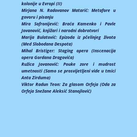
kolonije u Evropi (II)
Mirjana N. Radovanov Matarić:
Metafore u
govoru i pisanju
Mira Sofronijević:
Braća Kamenko i Pavle
Jovanović, knjižari i narodni dobrotvori
Marija Bulatović:
Epizoda iz pčelinjeg života
(Med Slobodana Despota)
Mihal Bristiger:
Staging opera (Inscenacija
opera Gordana Dragovića)
Ružica Jovanović:
Pouke zore i mudrost
umetnosti (Samo se prosvijetljeni vide u tmici
Anta Zirduma)
Viktor Radun Teon:
Za glasom Orfeja (Oda za
Orfeja Snežane Aleksić Stanojlović)