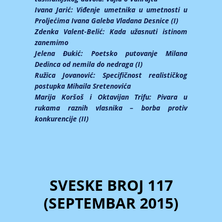
Ivana Jarić:
Viđenje umetnika u umetnosti u
Proljećima Ivana Galeba Vladana Desnice (I)
Zdenka Valent-Belić:
Kada užasnuti istinom
zanemimo
Jelena Đukić:
Poetsko putovanje Milana
Dedinca od nemila do nedraga (I)
Ružica Jovanović:
Specifičnost realističkog
postupka Mihaila Sretenovića
Marija Koršoš i Oktavijan Trifu:
Pivara u
rukama raznih vlasnika – borba protiv
konkurencije (II)
SVESKE BROJ 117
(SEPTEMBAR 2015)