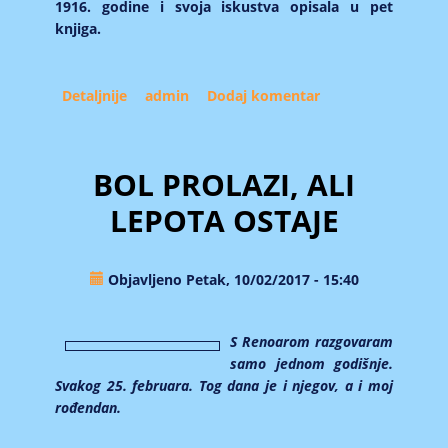
1916. godine i svoja iskustva opisala u pet
knjiga.
Detaljnije
about Ljubica Luković i Kolo srpskih sestara
admin
Dodaj komentar
(II)
BOL PROLAZI, ALI
LEPOTA OSTAJE
Objavljeno Petak, 10/02/2017 - 15:40
S Renoarom razgovaram
samo jednom godišnje.
Svakog 25. februara. Tog dana je i njegov, a i moj
rođendan.