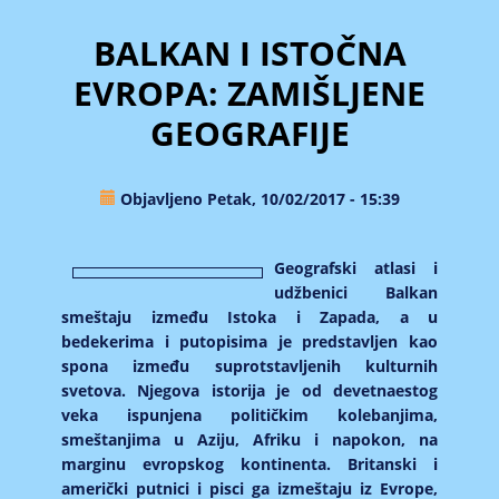
BALKAN I ISTOČNA
EVROPA: ZAMIŠLJENE
GEOGRAFIJE
Objavljeno Petak, 10/02/2017 - 15:39
Geografski atlasi i
udžbenici Balkan
smeštaju između Istoka i Zapada, a u
bedekerima i putopisima je predstavljen kao
spona između suprotstavljenih kulturnih
svetova. Njegova istorija je od devetnaestog
veka ispunjena političkim kolebanjima,
smeštanjima u Aziju, Afriku i napokon, na
marginu evropskog kontinenta. Britanski i
američki putnici i pisci ga izmeštaju iz Evrope,