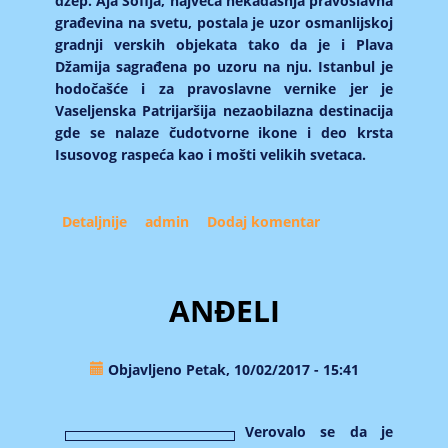
džep. Aja Sofija, najveća nekadašnja pravoslavna
građevina na svetu, postala je uzor osmanlijskoj
gradnji verskih objekata tako da je i Plava
Džamija sagrađena po uzoru na nju. Istanbul je
hodočašće i za pravoslavne vernike jer je
Vaseljenska Patrijaršija nezaobilazna destinacija
gde se nalaze čudotvorne ikone i deo krsta
Isusovog raspeća kao i mošti velikih svetaca.
Detaljnije
about Merak u Istanbulu
admin
Dodaj komentar
ANĐELI
Objavljeno Petak, 10/02/2017 - 15:41
Verovalo se da je