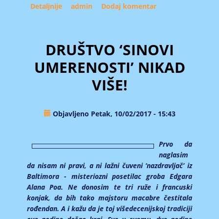
Detaljnije
about Majka
admin
Dodaj komentar
DRUŠTVO ‘SINOVI
UMERENOSTI’ NIKAD
VIŠE!
Objavljeno Petak, 10/02/2017 - 15:43
Prvo da
naglasim
da nisam ni pravi, a ni lažni čuveni ‘nazdravljač’ iz
Baltimora - misteriozni posetilac groba Edgara
Alana Poa. Ne donosim te tri ruže i francuski
konjak, da bih tako majstoru macabre čestitala
rođendan. A i kažu da je toj višedecenijskoj tradiciji