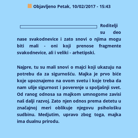
Objavljeno Petak, 10/02/2017 - 15:43
Roditelji
su deo
nase svakodnevice i zato snovi o njima mogu
biti mali - oni koji prenose fragmente
svakodnevice, ali i veliki - arhetipski.
Najpre, tu su mali snovi o majci koji ukazuju na
potrebu da za sigurnošću. Majka je prvo biće
koje upoznajemo na ovom svetu i koje treba da
nam ulije sigurnost i poverenje u spoljašnji svet.
Od ranog odnosa sa majkom umnogome zavisi
naš dalji razvoj. Zato njen odnos prema detetu u
značajnoj meri oblikuje njegovu psihološku
sudbinu. Medjutim, upravo zbog toga, majka
ima dualnu prirodu.