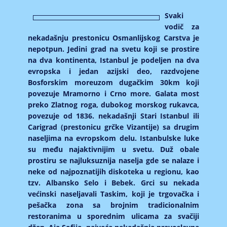
Svaki
vodič za
nekadašnju prestonicu Osmanlijskog Carstva je
nepotpun. Jedini grad na svetu koji se prostire
na dva kontinenta, Istanbul je podeljen na dva
evropska i jedan azijski deo, razdvojene
Bosforskim moreuzom dugačkim 30km koji
povezuje Mramorno i Crno more. Galata most
preko Zlatnog roga, dubokog morskog rukavca,
povezuje od 1836. nekadašnji Stari Istanbul ili
Carigrad (prestonicu grčke Vizantije) sa drugim
naseljima na evropskom delu. Istanbulske luke
su među najaktivnijim u svetu. Duž obale
prostiru se najluksuznija naselja gde se nalaze i
neke od najpoznatijih diskoteka u regionu, kao
tzv. Albansko Selo i Bebek. Grci su nekada
većinski naseljavali Taskim, koji je trgovačka i
pešačka zona sa brojnim tradicionalnim
restoranima u sporednim ulicama za svačiji