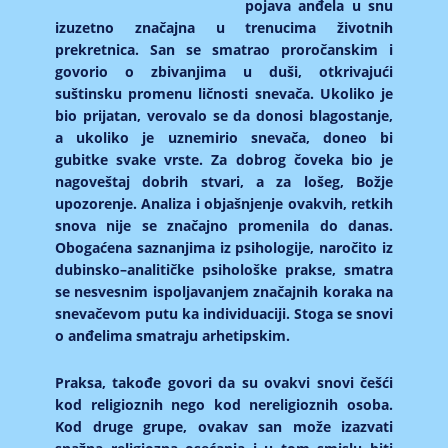
pojava anđela u snu
izuzetno značajna u trenucima životnih
prekretnica. San se smatrao proročanskim i
govorio o zbivanjima u duši, otkrivajući
suštinsku promenu ličnosti snevača. Ukoliko je
bio prijatan, verovalo se da donosi blagostanje,
a ukoliko je uznemirio snevača, doneo bi
gubitke svake vrste. Za dobrog čoveka bio je
nagoveštaj dobrih stvari, a za lošeg, Božje
upozorenje. Analiza i objašnjenje ovakvih, retkih
snova nije se značajno promenila do danas.
Obogaćena saznanjima iz psihologije, naročito iz
dubinsko–analitičke psihološke prakse, smatra
se nesvesnim ispoljavanjem značajnih koraka na
snevačevom putu ka individuaciji. Stoga se snovi
o anđelima smatraju arhetipskim.
Praksa, takođe govori da su ovakvi snovi češći
kod religioznih nego kod nereligioznih osoba.
Kod druge grupe, ovakav san može izazvati