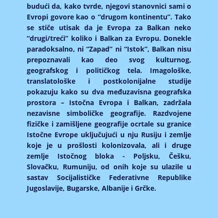
budući da, kako tvrde, njegovi stanovnici sami o
Evropi govore kao o “drugom kontinentu”. Tako
se stiče utisak da je Evropa za Balkan neko
“drugi/treći” koliko i Balkan za Evropu. Donekle
paradoksalno, ni “Zapad” ni “Istok”, Balkan nisu
prepoznavali kao deo svog kulturnog,
geografskog i političkog tela. Imagološke,
translatološke i postkolonijalne studije
pokazuju kako su dva međuzavisna geografska
prostora – Istočna Evropa i Balkan, zadržala
nezavisne simboličke geografije. Razdvojene
fizičke i zamišljene geografije ocrtale su granice
Istočne Evrope uključujući u nju Rusiju i zemlje
koje je u prošlosti kolonizovala, ali i druge
zemlje Istočnog bloka - Poljsku, Češku,
Slovačku, Rumuniju, od onih koje su ulazile u
sastav Socijalističke Federativne Republike
Jugoslavije, Bugarske, Albanije i Grčke.