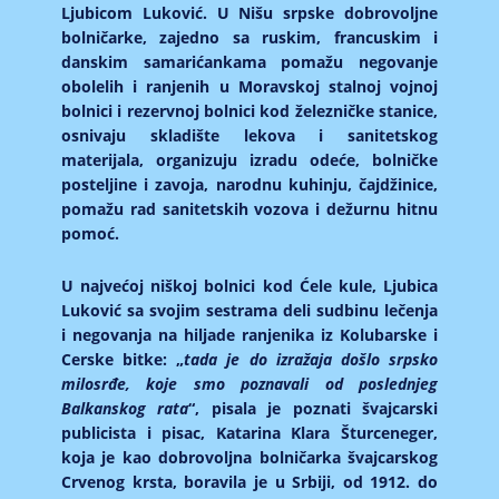
Ljubicom Luković. U Nišu srpske dobrovoljne
bolničarke, zajedno sa ruskim, francuskim i
danskim samarićankama pomažu negovanje
obolelih i ranjenih u Moravskoj stalnoj vojnoj
bolnici i rezervnoj bolnici kod železničke stanice,
osnivaju skladište lekova i sanitetskog
materijala, organizuju izradu odeće, bolničke
posteljine i zavoja, narodnu kuhinju, čajdžinice,
pomažu rad sanitetskih vozova i dežurnu hitnu
pomoć.
U najvećoj niškoj bolnici kod Ćele kule, Ljubica
Luković sa svojim sestrama deli sudbinu lečenja
i negovanja na hiljade ranjenika iz Kolubarske i
Cerske bitke: „
tada je do izražaja došlo srpsko
milosrđe, koje smo poznavali od poslednjeg
Balkanskog rata
“, pisala je poznati švajcarski
publicista i pisac, Katarina Klara Šturceneger,
koja je kao dobrovoljna bolničarka švajcarskog
Crvenog krsta, boravila je u Srbiji, od 1912. do