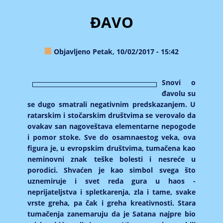
ĐAVO
Objavljeno Petak, 10/02/2017 - 15:42
Snovi o
đavolu su
se dugo smatrali negativnim predskazanjem. U
ratarskim i stočarskim društvima se verovalo da
ovakav san nagoveštava elementarne nepogode
i pomor stoke. Sve do osamnaestog veka, ova
figura je, u evropskim društvima, tumačena kao
neminovni znak teške bolesti i nesreće u
porodici. Shvaćen je kao simbol svega što
uznemiruje i svet reda gura u haos -
neprijateljstva i spletkarenja, zla i tame, svake
vrste greha, pa čak i greha kreativnosti. Stara
tumačenja zanemaruju da je Satana najpre bio