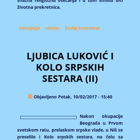
snažna religiozna osećanja i u tom smislu biti
životna prekretnica.
Detaljnije
about Anđeli
admin
Dodaj komentar
LJUBICA LUKOVIĆ I
KOLO SRPSKIH
SESTARA (II)
Objavljeno Petak, 10/02/2017 - 15:40
Nakon okupacije
Beograda u Prvom
svetskom ratu, prelaskom srpske vlade, u Niš se
preselilo i Kolo srpskih sestara, na čelu sa