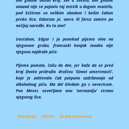
ove godine došao kraj. Sve u svemu, dve godine
unazad nije se pojavio taj mistik u dugom mantilu,
pod šeširom sa velikim obodom i belim šalom
preko lica. Odustao je, umro ili farsa zamire po
nečijoj naredbi. Ko to zna?
Uostalom, Edgar i ja ponekad pijemo vino na
njegovom grobu, francuski konjak ionako nije
njegovo najdraže piće.
Pijemo pomalo, čašu do dve, jer kaže da se pred
kraj života pridružio društvu ‘Sinovi umerenosti’,
koje je zahtevalo čak potpuno uzdržavanje od
alkoholnog pića. Ma da! Gledam ga s nevericom.
Pun Mesec osvetljava onu ‘nervozniju’ stranu
njegovog lica.
Detaljnije
about Društvo ‘Sinovi umerenosti’ nikad više!
admin
Dodaj komentar