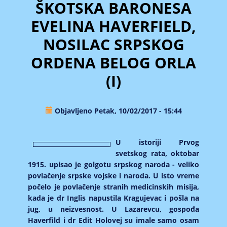
ŠKOTSKA BARONESA
EVELINA HAVERFIELD,
NOSILAC SRPSKOG
ORDENA BELOG ORLA
(I)
Objavljeno Petak, 10/02/2017 - 15:44
U istoriji Prvog
svetskog rata, oktobar
1915. upisao je golgotu srpskog naroda - veliko
povlačenje srpske vojske i naroda. U isto vreme
počelo je povlačenje stranih medicinskih misija,
kada je dr Inglis napustila Kragujevac i pošla na
jug, u neizvesnost. U Lazarevcu, gospođa
Haverfild i dr Edit Holovej su imale samo osam