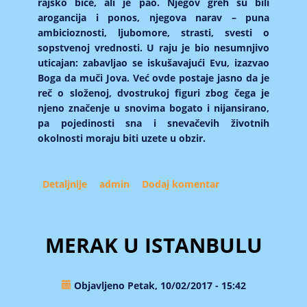
rajsko biće, ali je pao. Njegov greh su bili
arogancija i ponos, njegova narav – puna
ambicioznosti, ljubomore, strasti, svesti o
sopstvenoj vrednosti. U raju je bio nesumnjivo
uticajan: zabavljao se iskušavajući Evu, izazvao
Boga da muči Jova. Već ovde postaje jasno da je
reč o složenoj, dvostrukoj figuri zbog čega je
njeno značenje u snovima bogato i nijansirano,
pa pojedinosti sna i snevačevih životnih
okolnosti moraju biti uzete u obzir.
Detaljnije
about Đavo
admin
Dodaj komentar
MERAK U ISTANBULU
Objavljeno Petak, 10/02/2017 - 15:42