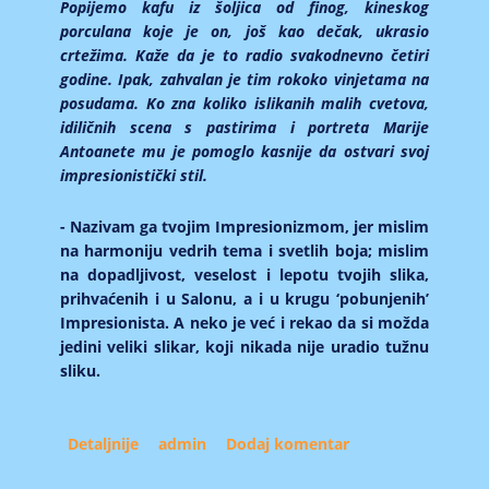
Popijemo kafu iz šoljica od finog, kineskog
porculana koje je on, još kao dečak, ukrasio
crtežima. Kaže da je to radio svakodnevno četiri
godine. Ipak, zahvalan je tim rokoko vinjetama na
posudama. Ko zna koliko islikanih malih cvetova,
idiličnih scena s pastirima i portreta Marije
Antoanete mu je pomoglo kasnije da ostvari svoj
impresionistički stil.
- Nazivam ga tvojim Impresionizmom, jer mislim
na harmoniju vedrih tema i svetlih boja; mislim
na dopadljivost, veselost i lepotu tvojih slika,
prihvaćenih i u Salonu, a i u krugu ‘pobunjenih’
Impresionista. A neko je već i rekao da si možda
jedini veliki slikar, koji nikada nije uradio tužnu
sliku.
Detaljnije
about Bol prolazi, ali Lepota ostaje
admin
Dodaj komentar