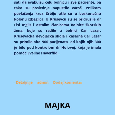
sati da evakuišu celu bolnicu i sve pacijente, pa
tako su poslednje napustile varoš. Prilikom
povlačenja kroz Srbiju ušle su u beskonačnu
kolonu izbeglica. U Kruševcu su se pridružile dr
Elsi Inglis i ostalim članicama Bolnice škotskih
žena, koje su radile u bolnici Car Lazar.
Kruševačka devojačka škola i kasarna Car Lazar
su primile oko 900 pacijenata, od kojih njih 300
je bilo pod kontrolom dr Holovej, koja je imala
pomoć Eveline Haverfild.
Detaljnije
about Škotska baronesa Evelina Haverfield,
admin
Dodaj komentar
nosilac srpskog Ordena Belog orla (I)
MAJKA